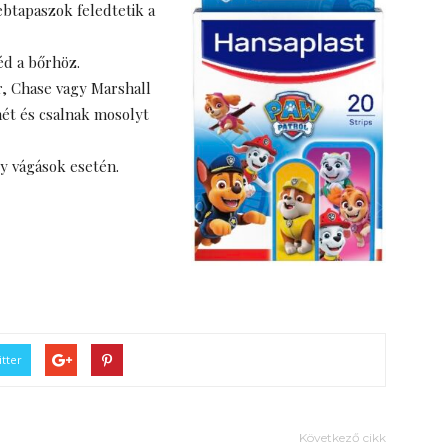
btapaszok feledtetik a
éd a bőrhöz.
, Chase vagy Marshall
mét és csalnak mosolyt
y vágások esetén.
tter
Következő cikk