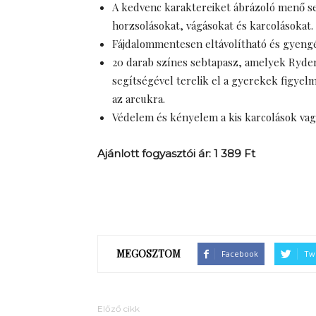
A kedvenc karaktereiket ábrázoló menő se
horzsolásokat, vágásokat és karcolásokat.
Fájdalommentesen eltávolítható és gyeng
20 darab színes sebtapasz, amelyek Ryder
segítségével terelik el a gyerekek figyel
az arcukra.
Védelem és kényelem a kis karcolások vag
Ajánlott fogyasztói ár: 1 389 Ft
MEGOSZTOM
Facebook
Twi
Előző cikk