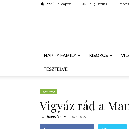
C
37.3
Budapest
2026. augusztus 6.
Impre
HAPPY FAMILY
KISOKOS
VI
TESZTELVE
Egészség
Vigyáz rád a Man
Írta:
happyfamily
-
2024-10-22