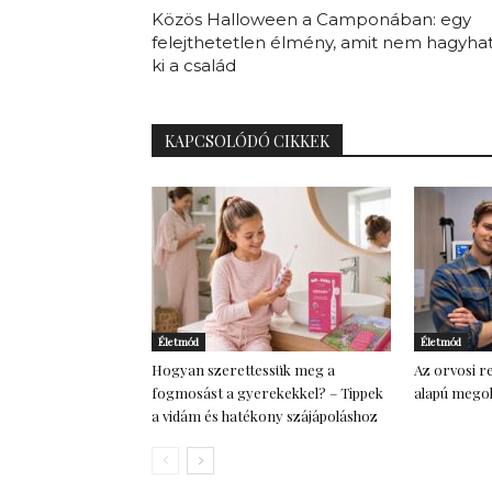
Közös Halloween a Camponában: egy
felejthetetlen élmény, amit nem hagyha
ki a család
KAPCSOLÓDÓ CIKKEK
Életmód
Életmód
Hogyan szerettessük meg a
Az orvosi re
fogmosást a gyerekekkel? – Tippek
alapú megol
a vidám és hatékony szájápoláshoz