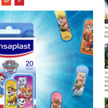
–
C
To
g
ká
minden
H
Te
ami
eg
fe
St
mi
család