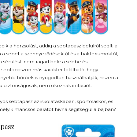
edik a horzsolást, addig a sebtapasz belülről segíti a
a a sebet a szennyeződésektől és a baktériumoktól,
a sérülést, nem ragad bele a sebbe és
sebtapaszon más karakter található, hogy
enyebb bőrűek is nyugodtan használhatják, hiszen a
 biztonságosak, nem okoznak irritációt.
os sebtapasz az iskolatáskában, sportoláskor, és
melyik mancsos barátot hívná segítségül a bajban?
apasz