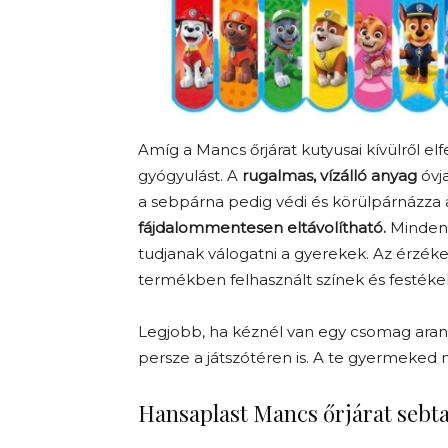
Amíg a Mancs őrjárat kutyusai kívülről elf
gyógyulást. A
rugalmas, vízálló anyag
óvj
a sebpárna pedig védi és körülpárnázza 
fájdalommentesen eltávolítható.
Minden 
tudjanak válogatni a gyerekek. Az érzék
termékben felhasznált színek és festékek
Legjobb, ha kéznél van egy csomag arany
persze a játszótéren is. A te gyermeked 
Hansaplast Mancs őrjárat sebt