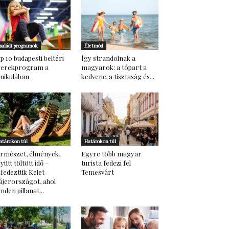
saládi programok
Életmód
p 10 budapesti beltéri
Így strandolnak a
yerekprogram a
magyarok: a tópart a
nikulában
kedvenc, a tisztaság és...
atárokon túl
Határokon túl
rmészet, élmények,
Egyre több magyar
yütt töltött idő –
turista fedezi fel
lfedeztük Kelet-
Temesvárt
ájerországot, ahol
nden pillanat...