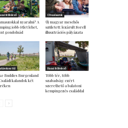
azai felfedező
Olvasósarok
maszokkal nyaralni? A
Új magyar mesehős
mping jobb ötlet lehet,
született: lezárult Sorell
nt gondolnád
illusztrációs pályázata
atárokon túl
Hazai felfedező
ke Buddies Burgenland
Több tér, több
Családi kalandok két
szabadság: ezért
eréken
szerethető a balatoni
kempingezés családdal