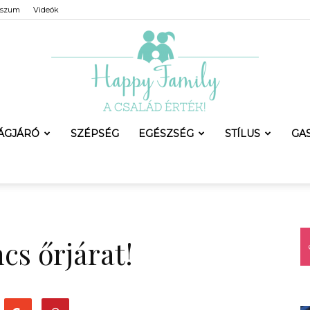
sszum
Videók
LÁGJÁRÓ
SZÉPSÉG
EGÉSZSÉG
STÍLUS
GA
Happy
cs őrjárat!
Family