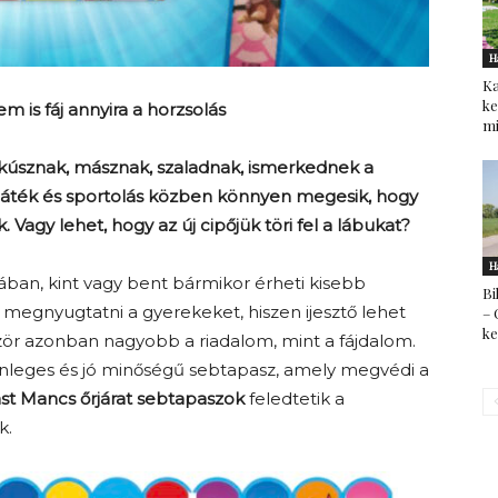
H
Ka
ke
 is fáj annyira a horzsolás
mi
kúsznak, másznak, szaladnak, ismerkednek a
a, játék és sportolás közben könnyen megesik, hogy
 Vagy lehet, hogy az új cipőjük töri fel a lábukat?
H
olában, kint vagy bent bármikor érheti kisebb
Bi
z megnyugtatni a gyerekeket, hiszen ijesztő lehet
– 
k
zör azonban nagyobb a riadalom, mint a fájdalom.
önleges és jó minőségű sebtapasz, amely megvédi a
st Mancs őrjárat sebtapaszok
feledtetik a
k.