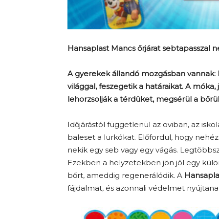
Hansaplast Mancs őrjárat sebtapasszal nem
A gyerekek állandó mozgásban vannak: 
világgal, feszegetik a határaikat. A mók
lehorzsolják a térdüket, megsérül a bőrük.
Időjárástól függetlenül az oviban, az isk
baleset a lurkókat. Előfordul, hogy nehé
nekik egy seb vagy egy vágás. Legtöbbs
Ezekben a helyzetekben jön jól egy kül
bőrt, ameddig regenerálódik. A
Hansapla
fájdalmat, és azonnali védelmet nyújtana