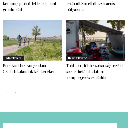
kemping jobb ötlet lehet, mint
lezárult Sorell illusztrációs
gondolnád
pályázata
Határokon túl
Hazai felfedező
Bike Buddies Burgenland –
Több tér, több szabadság: ezért
Családi kalandok két keréken
szerethető a balatoni
kempingezés családdal