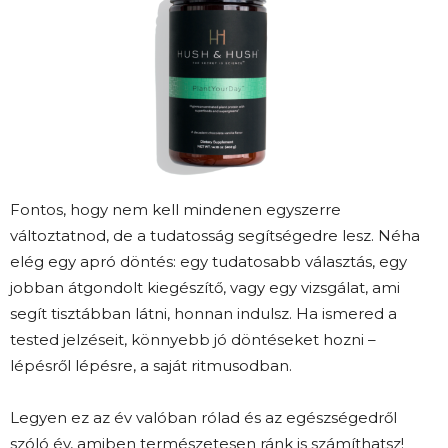
Fontos, hogy nem kell mindenen egyszerre
változtatnod, de a tudatosság segítségedre lesz. Néha
elég egy apró döntés: egy tudatosabb választás, egy
jobban átgondolt kiegészítő, vagy egy vizsgálat, ami
segít tisztábban látni, honnan indulsz. Ha ismered a
tested jelzéseit, könnyebb jó döntéseket hozni –
lépésről lépésre, a saját ritmusodban.
Legyen ez az év valóban rólad és az egészségedről
szóló év, amiben természetesen ránk is számíthatsz!