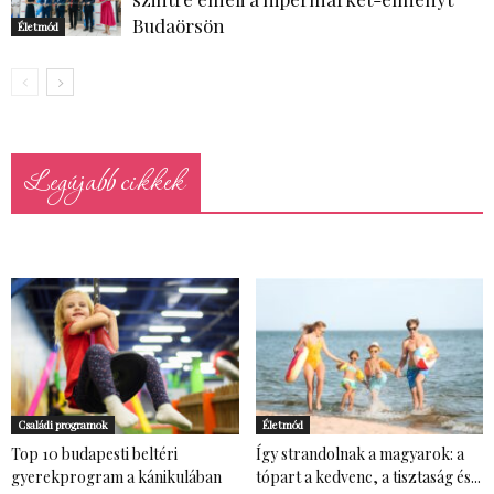
Budaörsön
Életmód
Legújabb cikkek
Családi programok
Életmód
Top 10 budapesti beltéri
Így strandolnak a magyarok: a
gyerekprogram a kánikulában
tópart a kedvenc, a tisztaság és...