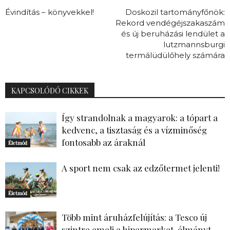
Évindítás – könyvekkel!
Doskozil tartományfőnök:
Rekord vendégéjszakaszám
és új beruházási lendület a
lutzmannsburgi
termálüdülőhely számára
KAPCSOLÓDÓ CIKKEK
Így strandolnak a magyarok: a tópart a
kedvenc, a tisztaság és a vízminőség
fontosabb az áraknál
Életmód
A sport nem csak az edzőtermet jelenti!
Életmód
Több mint áruházfelújítás: a Tesco új
szintre emeli a hipermarket-élményt