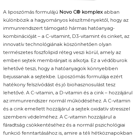
A liposzómás formulájú
Novo C® komplex
abban
különbözik a hagyományos készítményektől, hogy az
immunrendszert támogató hármas hatóanyag-
kombinációját – a C-vitamint, D3-vitamint és cinket, az
innovatív technológiának köszönhetően olyan
természetes foszfolipid réteg veszi körül, amely az
emberi sejtek membránjait is alkotja. Ez a védőburok
lehetővé teszi, hogy a hatóanyagok könnyebben
bejussanak a sejtekbe. Liposzómás formulája ezért
hatékony felszívódást és jó biohasznosulást tesz
lehetővé. A C-vitamin, a D-vitamin és a cink – hozzájárul
az immunrendszer normál működéséhez. A C-vitamin
és a cink emellett hozzájárul a sejtek oxidatív stresszel
szembeni védelméhez. A C-vitamin hozzájárul a
fáradtság csökkentéséhez és a normál pszichológiai
funkció fenntartásához is, amire a téli hétköznapokban