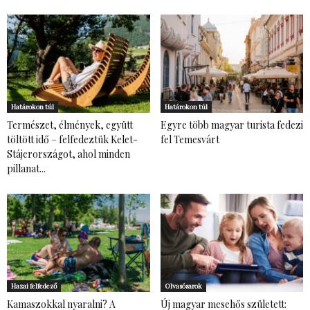
Határokon túl
Határokon túl
Természet, élmények, együtt
Egyre több magyar turista fedezi
töltött idő – felfedeztük Kelet-
fel Temesvárt
Stájerországot, ahol minden
pillanat...
Hazai felfedező
Olvasósarok
Kamaszokkal nyaralni? A
Új magyar mesehős született: