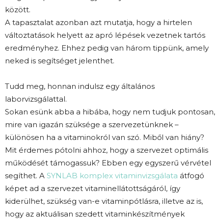
között.
A tapasztalat azonban azt mutatja, hogy a hirtelen
változtatások helyett az apró lépések
vezetnek tartós
eredményhez. Ehhez pedig van három tippünk, amely
neked is segítséget jelenthet.
Tudd meg, honnan indulsz egy általános
laborvizsgálattal.
Sokan esünk abba a hibába, hogy nem tudjuk pontosan,
mire van igazán szüksége a szervezetünknek –
különösen ha a vitaminokról van szó. Miből van hiány?
Mit érdemes pótolni ahhoz, hogy a szervezet optimális
működését támogassuk? Ebben egy egyszerű vérvétel
segíthet. A
SYNLAB komplex vitaminvizsgálata
átfogó
képet ad a szervezet vitaminellátottságáról, így
kiderülhet, szükség van-e vitaminpótlásra, illetve az is,
hogy az aktuálisan szedett vitaminkészítmények