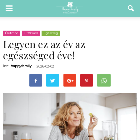
Életmód
Fitt&Well
Egészség
Legyen ez az év az
egészséged éve!
Írta:
happyfamily
-
2026-02-02