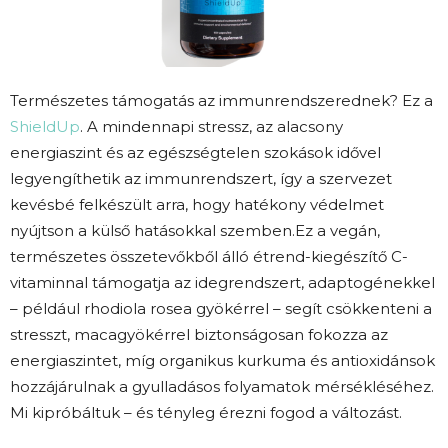
Természetes támogatás az immunrendszerednek? Ez a
ShieldUp
. A mindennapi stressz, az alacsony
energiaszint és az egészségtelen szokások idővel
legyengíthetik az immunrendszert, így a szervezet
kevésbé felkészült arra, hogy hatékony védelmet
nyújtson a külső hatásokkal szemben.Ez a vegán,
természetes összetevőkből álló étrend-kiegészítő C-
vitaminnal támogatja az idegrendszert, adaptogénekkel
– például rhodiola rosea gyökérrel – segít csökkenteni a
stresszt, macagyökérrel biztonságosan fokozza az
energiaszintet, míg organikus kurkuma és antioxidánsok
hozzájárulnak a gyulladásos folyamatok mérsékléséhez.
Mi kipróbáltuk – és tényleg érezni fogod a változást.