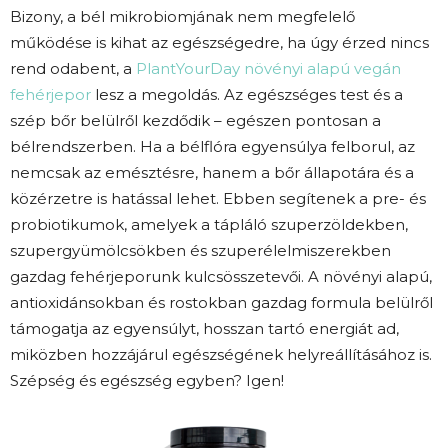
Bizony, a bél mikrobiomjának nem megfelelő
működése is kihat az egészségedre, ha úgy érzed nincs
rend odabent, a
PlantYourDay növényi alapú vegán
fehérjepor
lesz a megoldás. Az egészséges test és a
szép bőr belülről kezdődik – egészen pontosan a
bélrendszerben. Ha a bélflóra egyensúlya felborul, az
nemcsak az emésztésre, hanem a bőr állapotára és a
közérzetre is hatással lehet. Ebben segítenek a pre- és
probiotikumok, amelyek a tápláló szuperzöldekben,
szupergyümölcsökben és szuperélelmiszerekben
gazdag fehérjeporunk kulcsösszetevői. A növényi alapú,
antioxidánsokban és rostokban gazdag formula belülről
támogatja az egyensúlyt, hosszan tartó energiát ad,
miközben hozzájárul egészségének helyreállításához is.
Szépség és egészség egyben? Igen!