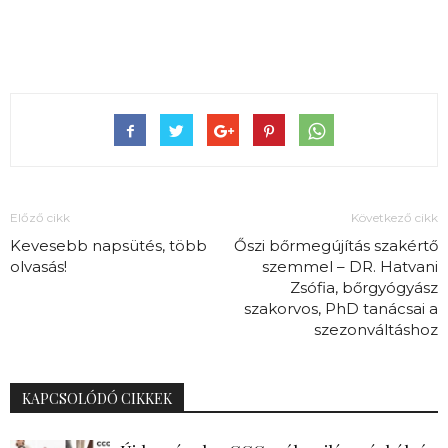
Előző cikk
Következő cikk
Kevesebb napsütés, több
Őszi bőrmegújítás szakértő
olvasás!
szemmel – DR. Hatvani
Zsófia, bőrgyógyász
szakorvos, PhD tanácsai a
szezonváltáshoz
KAPCSOLÓDÓ CIKKEK