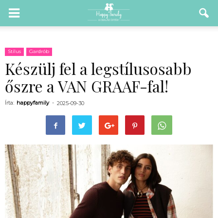
Stílus
Gardrób
Készülj fel a legstílusosabb
őszre a VAN GRAAF-fal!
Írta:
happyfamily
-
2025-09-30