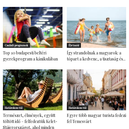
Családi programok
Életmód
Top 10 budapesti beltéri
Így strandolnak a magyarok: a
gyerekprogram a kánikulában
tópart a kedvenc, a tisztaság és...
Határokon túl
Határokon túl
Természet, élmények, együtt
Egyre több magyar turista fedezi
töltött idő – felfedeztük Kelet-
fel Temesvárt
Stájerországot, ahol minden