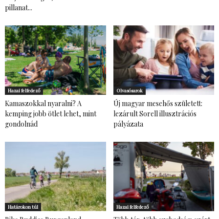
pillanat...
Hazai felfedező
Olvasósarok
Kamaszokkal nyaralni? A
Új magyar mesehős született:
kemping jobb ötlet lehet, mint
lezárult Sorell illusztrációs
gondolnád
pályázata
Határokon túl
Hazai felfedező