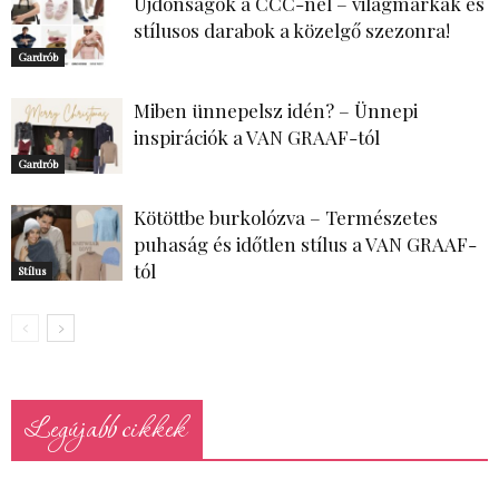
Újdonságok a CCC-nél – világmárkák és
stílusos darabok a közelgő szezonra!
Gardrób
Miben ünnepelsz idén? – Ünnepi
inspirációk a VAN GRAAF-tól
Gardrób
Kötöttbe burkolózva – Természetes
puhaság és időtlen stílus a VAN GRAAF-
tól
Stílus
Legújabb cikkek