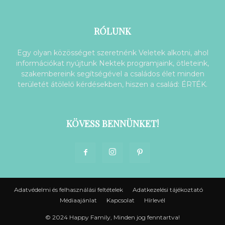
RÓLUNK
Egy olyan közösséget szeretnénk Veletek alkotni, ahol
információkat nyújtunk Nektek programjaink, ötleteink,
szakembereink segítségével a családos élet minden
területét átölelő kérdésekben, hiszen a család: ÉRTÉK.
KÖVESS BENNÜNKET!
Adatvédelmi és felhasználási feltételek
Adatkezelési tájékoztató
Médiaajánlat
Kapcsolat
Hírlevél
© 2024 Happy Family, Minden jog fenntartva!