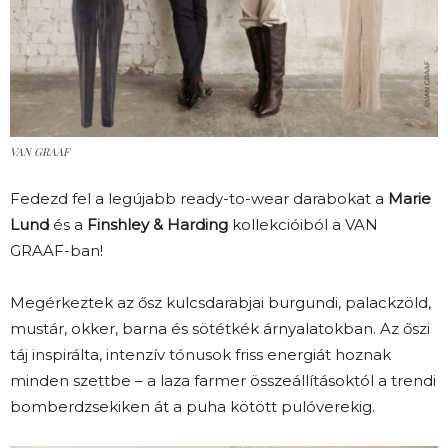
VAN GRAAF
Fedezd fel a legújabb ready-to-wear darabokat a
Marie
Lund
és a
Finshley & Harding
kollekcióiból a VAN
GRAAF-ban!
Megérkeztek az ősz kulcsdarabjai burgundi, palackzöld,
mustár, okker, barna és sötétkék árnyalatokban. Az őszi
táj inspirálta, intenzív tónusok friss energiát hoznak
minden szettbe – a laza farmer összeállításoktól a
trendi
bomberdzsekiken át a puha kötött
pulóverekig.