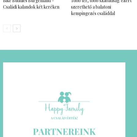
Bike Buddies Burgenland –
Több tér, több szabadság: ezért
Családi kalandok két keréken
szerethető a balatoni
kempingezés családdal