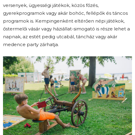
versenyek, ügyességi játékok, közös főzés,
gyerekprogramok vagy akár bohóc, fellépők és táncos
programok is. Kempingenként eltérően népi játékok,
őstermelői vásár vagy háziállat-simogató is része lehet a
napnak, az estét pedig utcabál, táncház vagy akár
medence party zárhatja.