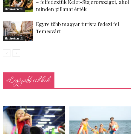
– felfedeztük Kelet-Stájerországot, ahol
minden pillanat érték
Határokon túl
Egyre több magyar turista fedezi fel
Temesvárt
Határokon túl
Legújabb cikkek