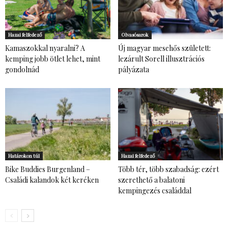
Hazai felfedező
Olvasósarok
Kamaszokkal nyaralni? A
Új magyar mesehős született:
kemping jobb ötlet lehet, mint
lezárult Sorell illusztrációs
gondolnád
pályázata
Határokon túl
Hazai felfedező
Bike Buddies Burgenland –
Több tér, több szabadság: ezért
Családi kalandok két keréken
szerethető a balatoni
kempingezés családdal