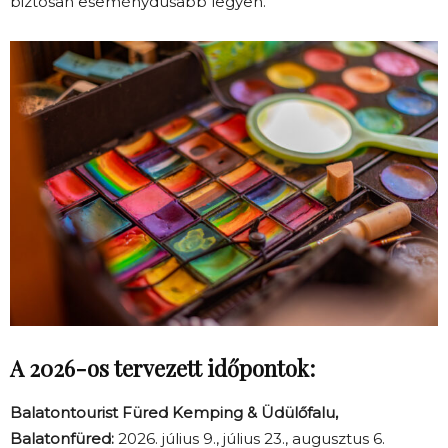
biztosan eseménydúsabb legyen.
A 2026-os tervezett időpontok:
Balatontourist Füred Kemping & Üdülőfalu,
Balatonfüred:
2026. július 9., július 23., augusztus 6.