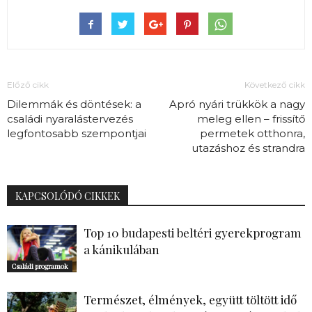
Előző cikk
Következő cikk
Dilemmák és döntések: a
Apró nyári trükkök a nagy
családi nyaralástervezés
meleg ellen – frissítő
legfontosabb szempontjai
permetek otthonra,
utazáshoz és strandra
KAPCSOLÓDÓ CIKKEK
Top 10 budapesti beltéri gyerekprogram
a kánikulában
Családi programok
Természet, élmények, együtt töltött idő