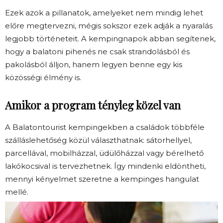
Ezek azok a pillanatok, amelyeket nem mindig lehet
előre megtervezni, mégis sokszor ezek adják a nyaralás
legjobb történeteit. A kempingnapok abban segítenek,
hogy a balatoni pihenés ne csak strandolásból és
pakolásból álljon, hanem legyen benne egy kis
közösségi élmény is.
Amikor a program tényleg közel van
A Balatontourist kempingekben a családok többféle
szálláslehetőség közül választhatnak: sátorhellyel,
parcellával, mobilházzal, üdülőházzal vagy bérelhető
lakókocsival is tervezhetnek. Így mindenki eldöntheti,
mennyi kényelmet szeretne a kempinges hangulat
mellé.