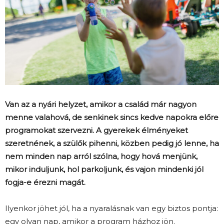
Van az a nyári helyzet, amikor a család már nagyon
menne valahová, de senkinek sincs kedve napokra előre
programokat szervezni. A gyerekek élményeket
szeretnének, a szülők pihenni, közben pedig jó lenne, ha
nem minden nap arról szólna, hogy hová menjünk,
mikor induljunk, hol parkoljunk, és vajon mindenki jól
fogja-e érezni magát.
Ilyenkor jöhet jól, ha a nyaralásnak van egy biztos pontja:
egy olyan nap, amikor a program házhoz jön.