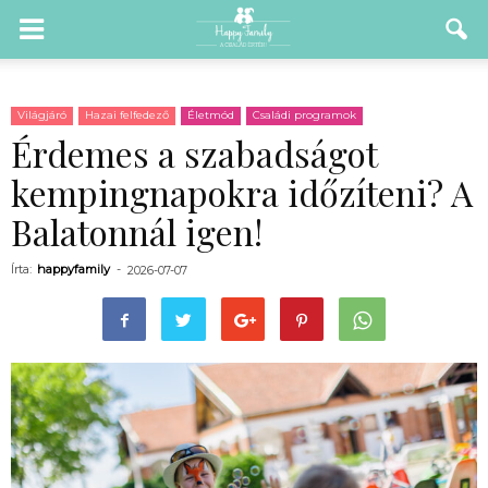
Világjáró
Hazai felfedező
Életmód
Családi programok
Érdemes a szabadságot
kempingnapokra időzíteni? A
Balatonnál igen!
Írta:
happyfamily
-
2026-07-07