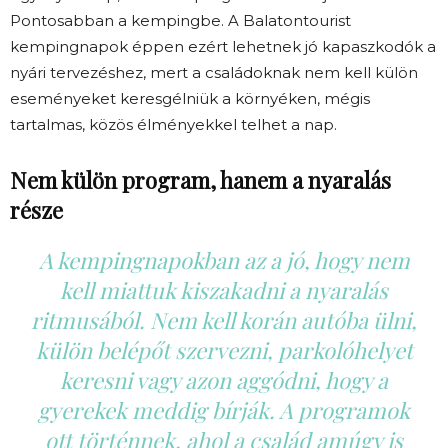
Pontosabban a kempingbe. A Balatontourist
kempingnapok éppen ezért lehetnek jó kapaszkodók a
nyári tervezéshez, mert a családoknak nem kell külön
eseményeket keresgélniük a környéken, mégis
tartalmas, közös élményekkel telhet a nap.
Nem külön program, hanem a nyaralás
része
A kempingnapokban az a jó, hogy nem
kell miattuk kiszakadni a nyaralás
ritmusából. Nem kell korán autóba ülni,
külön belépőt szervezni, parkolóhelyet
keresni vagy azon aggódni, hogy a
gyerekek meddig bírják. A programok
ott történnek, ahol a család amúgy is