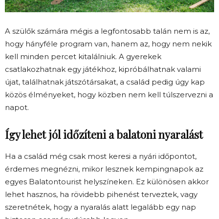
A szülők számára mégis a legfontosabb talán nem is az,
hogy hányféle program van, hanem az, hogy nem nekik
kell minden percet kitalálniuk. A gyerekek
csatlakozhatnak egy játékhoz, kipróbálhatnak valami
újat, találhatnak játszótársakat, a család pedig úgy kap
közös élményeket, hogy közben nem kell túlszervezni a
napot.
Így lehet jól időzíteni a balatoni nyaralást
Ha a család még csak most keresi a nyári időpontot,
érdemes megnézni, mikor lesznek kempingnapok az
egyes Balatontourist helyszíneken. Ez különösen akkor
lehet hasznos, ha rövidebb pihenést terveztek, vagy
szeretnétek, hogy a nyaralás alatt legalább egy nap