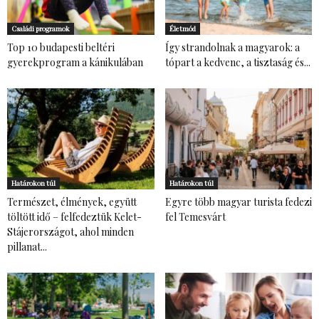
Családi programok
Életmód
Top 10 budapesti beltéri
Így strandolnak a magyarok: a
gyerekprogram a kánikulában
tópart a kedvenc, a tisztaság és...
Határokon túl
Határokon túl
Természet, élmények, együtt
Egyre több magyar turista fedezi
töltött idő – felfedeztük Kelet-
fel Temesvárt
Stájerországot, ahol minden
pillanat...