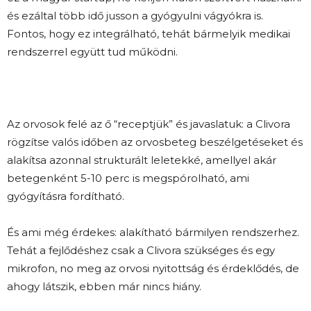
és ezáltal több idő jusson a gyógyulni vágyókra is.
Fontos, hogy ez integrálható, tehát bármelyik medikai
rendszerrel együtt tud működni.
Az orvosok felé az ő “receptjük” és javaslatuk: a Clivora
rögzítse valós időben az orvosbeteg beszélgetéseket és
alakítsa azonnal strukturált leletekké, amellyel akár
betegenként 5-10 perc is megspórolható, ami
gyógyításra fordítható.
És ami még érdekes: alakítható bármilyen rendszerhez.
Tehát a fejlődéshez csak a Clivora szükséges és egy
mikrofon, no meg az orvosi nyitottság és érdeklődés, de
ahogy látszik, ebben már nincs hiány.