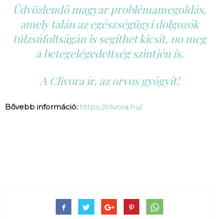
Üdvözlendő magyar problémamegoldás,
amely talán az egészségügyi dolgozók
túlzsúfoltságán is segíthet kicsit, no meg
a betegelégedettség szintjén is.
A Clivora ír, az orvos gyógyít!
Bővebb információ:
https://clivora.hu/