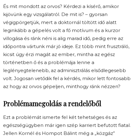
És mit mondott az orvos? Kérdezi a kísérő, amikor
kijövünk egy vizsgálatról. De mit is? – gyorsan
végigpörgetjük, mert a doktornál töltött idő alatt
leginkább a gépelés volt a fő motívum és a kurzor
villogása és ránk néni is alig marad idő, pedig erre az
időpontra vártunk már jó ideje. Ez több mint frusztráló,
kicsit úgy érzi magát az ember, mintha az egész
történetben ő és a problémája lenne a
leglényegtelenebb, az adminisztrálás elsődlegesebb
volt. Jogosan vetődik fel a kérdés, mikor lett fontosabb
az hogy az orvos gépeljen, minthogy ránk nézzen?
Problémamegoldás a rendelőből
Ezt a problémát ismerte fel két tehetséges és az
egészségügyben már igen szép karriert befutott fiatal.
Jellen Kornél és Hompot Bálint még a „közgáz”