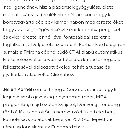
intelligenciának, hisz a páciensek gyógyulása, élete
múlhat akár rajta (emlékeiben él, amikor az egyik
borotvagyártó cég egy karrier napon megkereste őket
hogy az ai segítségével készítsenek borotvapengéket
és akkor érezte: ennél jóval fontosabbal szeretne
foglalkozni). Dolgozott az utrechti kórház kardiológiáján
is, majd a Thirona cégnél tüdő CT AI alapú automatikus
kiértékelésével és orvosi kutatások, döntéstámogatás
fejlesztésével dolgozott évekig, tehát a tudása és
gyakorlata alap volt a Clivorához.
Jellen Kornél
sem állt meg a Corvinus után, az egyik
legnevesebb gazdasági egyetemre ment, MBA
programba, majd ezután Svájctól, Denverig, Londonig
több állást is betöltött a nemzetközi üzleti életben,
komoly kapcsolatokat kiépítve. 2020-tól lépett be
társtulajdonosként az Endomedixhez.