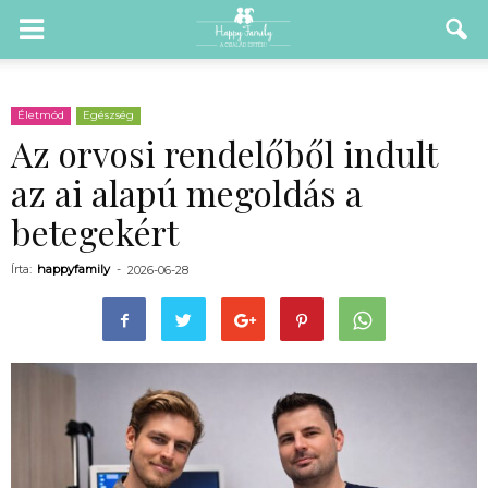
Életmód
Egészség
Az orvosi rendelőből indult
az ai alapú megoldás a
betegekért
Írta:
happyfamily
-
2026-06-28