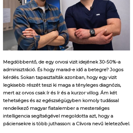
Megdöbbentő, de egy orvosi vizit idejének 30-50%-a
adminisztráció. És hogy marad-e idő a betegre? Jogos
kérdés. Sokan tapasztalták azonban, hogy egy vizit
legkisebb részét teszi ki maga a tényleges diagnózis,
mert az orvos csak ír és ír és a kurzor villog. Ám két
tehetséges és az egészségügyben komoly tudással
rendelkező magyar fiatalember a mesterséges
intelligencia segítségével megoldotta azt, hogy a
páciensekre is több juthasson: a Clivora nevű leletezővel.