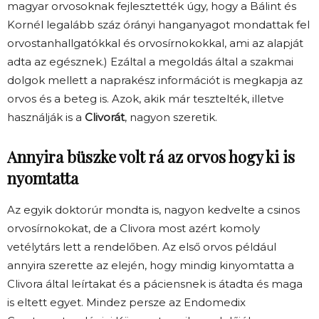
magyar orvosoknak fejlesztették úgy, hogy a Bálint és
Kornél legalább száz órányi hanganyagot mondattak fel
orvostanhallgatókkal és orvosírnokokkal, ami az alapját
adta az egésznek.) Ezáltal a megoldás által a szakmai
dolgok mellett a naprakész információt is megkapja az
orvos és a beteg is. Azok, akik már tesztelték, illetve
használják is a
Clivorát
, nagyon szeretik.
Annyira büszke volt rá az orvos hogy ki is
nyomtatta
Az egyik doktorúr mondta is, nagyon kedvelte a csinos
orvosírnokokat, de a Clivora most azért komoly
vetélytárs lett a rendelőben. Az első orvos például
annyira szerette az elején, hogy mindig kinyomtatta a
Clivora által leírtakat és a páciensnek is átadta és maga
is eltett egyet. Mindez persze az Endomedix