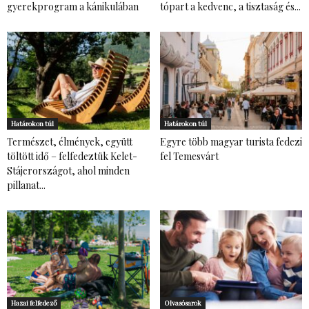
gyerekprogram a kánikulában
tópart a kedvenc, a tisztaság és...
Határokon túl
Határokon túl
Természet, élmények, együtt
Egyre több magyar turista fedezi
töltött idő – felfedeztük Kelet-
fel Temesvárt
Stájerországot, ahol minden
pillanat...
Hazai felfedező
Olvasósarok