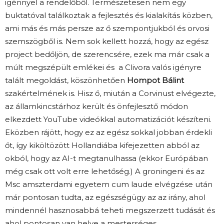
igénnyel a rendelőből. Természetesen nem egy
buktatóval találkoztak a fejlesztés és kialakítás közben,
ami más és más persze az ő szempontjukból és orvosi
szemszögből is. Nem sok kellett hozzá, hogy az egész
project bedőljön, de szerencsére, ezek ma már csak a
múlt megszépült emlékei és a Clivora valós igényre
talált megoldást, köszönhetően
Hompot Bálint
szakértelmének is. Hisz ő, miután a Corvinust elvégezte,
az államkincstárhoz került és önfejlesztő módon
elkezdett YouTube videókkal automatizációt készíteni.
Eközben rájött, hogy ez az egész sokkal jobban érdekli
őt, így kiköltözött Hollandiába kifejezetten abból az
okból, hogy az AI-t megtanulhassa (ekkor Európában
még csak ott volt erre lehetőség.) A groningeni és az
Msc amszterdami egyetem cum laude elvégzése után
már pontosan tudta, az egészségügy az az irány, ahol
mindennél hasznosabbá teheti megszerzett tudását és
ahol pontosan van helye a mesterséges