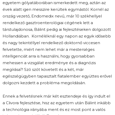
egyetem gólyatáborában ismerkedett meg, aztán az
évek alatt igen messzire kerültek egymástól. Kornél az
ország vezető, Endomedix nevű, már 10 székhellyel
rendelkező gasztroenterológiai cégének lett a
társtulajdonosa, Bálint pedig ai fejlesztéseken dolgozott
Hollandiában. Kornéléknál egy napon az egyik idősebb
és nagy tekintéllyel rendelkező doktornő viccesen
felvetette, miért nem lehet már a mesterséges
intelligenciát arra is használni, hogy gyorsabban
mehessen a vizsgálat eredménye és a diagnózis
megírása?! Szó szót követett és a két, már
egészségügyben tapasztalt fiatalember együttes erővel
dolgozni kezdett a probléma megoldásán.
Ennek a felvetésnek már két esztendeje és így indult el
a Clivora fejlesztése, hisz az egyetem után Bálint inkább
a technológia irányába ment és ez most pont a valós