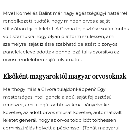
Mivel Kornél és Bálint már nagy egészségügyi háttérrel
rendelkezett, tudták, hogy minden orvos a saját
stílusában írja a leletet. A Clivora fejlesztése során fontos
volt számukra hogy olyan platform szülessen, ami
személyre, saját ízlésre szabható de azért bizonyos
panelek eleve adottak benne, ezáltal is gyorsítva az
orvosi rendelőben zajló folyamatot.
Elsőként magyaroktól magyar orvosoknak
Merthogy mi is a Clivora tulajdonképpen? Egy
mesterséges intelligencia alapú, saját fejlesztésű
rendszer, ami a legfrissebb szakmai irányelveket
követve, az adott orvos stílusát követve, automatizált
leletet generál, hogy az orvos több időt tölthessen
adminisztrálás helyett a pácienssel. (Tehát magyarul,