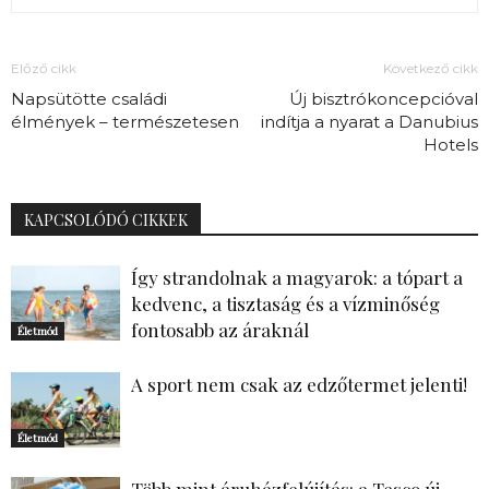
Előző cikk
Következő cikk
Napsütötte családi
Új bisztrókoncepcióval
élmények – természetesen
indítja a nyarat a Danubius
Hotels
KAPCSOLÓDÓ CIKKEK
Így strandolnak a magyarok: a tópart a
kedvenc, a tisztaság és a vízminőség
fontosabb az áraknál
Életmód
A sport nem csak az edzőtermet jelenti!
Életmód