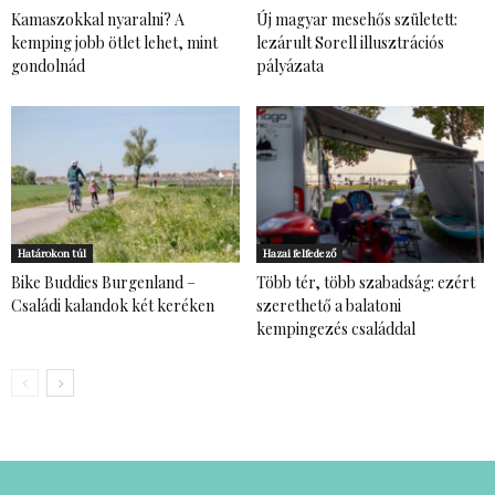
Kamaszokkal nyaralni? A
Új magyar mesehős született:
kemping jobb ötlet lehet, mint
lezárult Sorell illusztrációs
gondolnád
pályázata
Határokon túl
Hazai felfedező
Bike Buddies Burgenland –
Több tér, több szabadság: ezért
Családi kalandok két keréken
szerethető a balatoni
kempingezés családdal