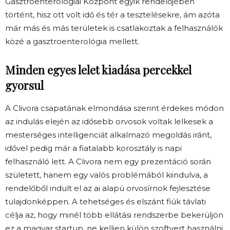
Gasztroenterológiai Központ egyik rendelőjében
történt, hisz ott volt idő és tér a tesztelésekre, ám azóta
már más és más területek is csatlakoztak a felhasználók
közé a gasztroenterológia mellett.
Minden egyes lelet kiadása percekkel
gyorsul
A Clivora csapatának elmondása szerint érdekes módon
az indulás elején az idősebb orvosok voltak lelkesek a
mesterséges intelligenciát alkalmazó megoldás iránt,
idővel pedig már a fiatalabb korosztály is napi
felhasználó lett. A Clivora nem egy prezentáció során
született, hanem egy valós problémából kiindulva, a
rendelőből indult el az ai alapú orvosírnok fejlesztése
tulajdonképpen. A tehetséges és elszánt fiúk távlati
célja az, hogy minél több ellátási rendszerbe bekerüljön
ez a magyar startup, ne kelljen külön szoftvert használni