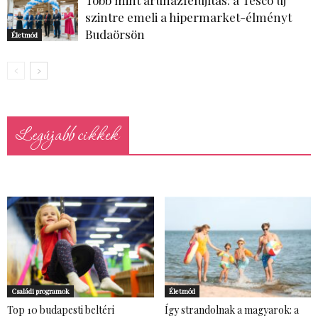
Több mint áruházfelújítás: a Tesco új
szintre emeli a hipermarket-élményt
Budaörsön
Életmód
Legújabb cikkek
Családi programok
Életmód
Top 10 budapesti beltéri
Így strandolnak a magyarok: a