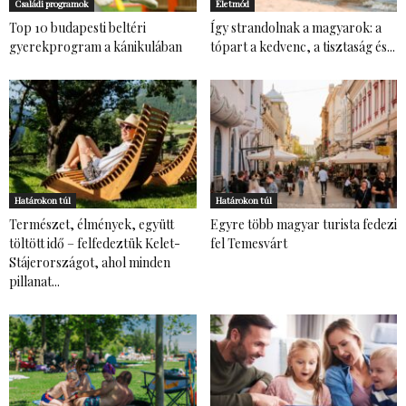
Családi programok
Életmód
Top 10 budapesti beltéri
Így strandolnak a magyarok: a
gyerekprogram a kánikulában
tópart a kedvenc, a tisztaság és...
Határokon túl
Határokon túl
Természet, élmények, együtt
Egyre több magyar turista fedezi
töltött idő – felfedeztük Kelet-
fel Temesvárt
Stájerországot, ahol minden
pillanat...