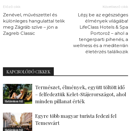
Előző cikk
Következő cikk
Zenével, művészettel és
Lépj be az egészséges
különleges hangulattal telik
élmények világába!
meg Zágráb szíve – jön a
LifeClass Hotels & Spa
Zagreb Classic
Portorož – ahol a
tengerparti pihenés, a
wellness és a mediterrán
életérzés találkozik
KAPCSOLÓDÓ CIKKEK
Természet, élmények, együtt töltött idő
– felfedeztük Kelet-Stájerországot, ahol
minden pillanat érték
Határokon túl
Egyre több magyar turista fedezi fel
Temesvárt
Határokon túl