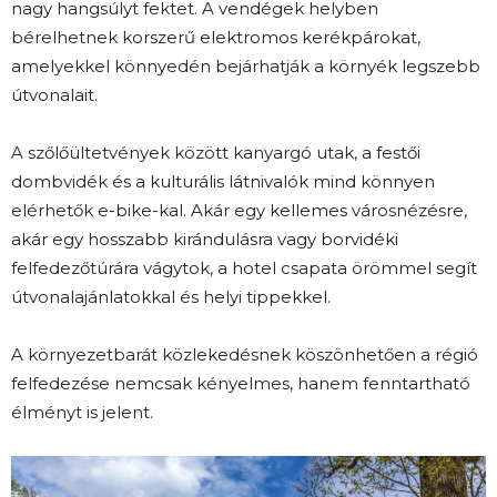
nagy hangsúlyt fektet. A vendégek helyben
bérelhetnek korszerű elektromos kerékpárokat,
amelyekkel könnyedén bejárhatják a környék legszebb
útvonalait.
A szőlőültetvények között kanyargó utak, a festői
dombvidék és a kulturális látnivalók mind könnyen
elérhetők e-bike-kal. Akár egy kellemes városnézésre,
akár egy hosszabb kirándulásra vagy borvidéki
felfedezőtúrára vágytok, a hotel csapata örömmel segít
útvonalajánlatokkal és helyi tippekkel.
A környezetbarát közlekedésnek köszönhetően a régió
felfedezése nemcsak kényelmes, hanem fenntartható
élményt is jelent.