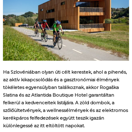
Ha Szlovéniában olyan úti célt kerestek, ahol a pihenés,
az aktív kikapcsolódás és a gasztronómiai élmények
tökéletes egyensúlyban találkoznak, akkor Rogaška
Slatina és az Atlantida Boutique Hotel garantáltan
felkerül a kedvenceitek listájára. A zöld dombok, a
szőlőültetvények, a wellnessélmények és az elektromos
kerékpáros felfedezések együtt teszik igazán
különlegessé az itt eltöltött napokat.