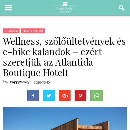
Világjáró
Határokon túl
Wellness, szőlőültetvények és
e-bike kalandok – ezért
szeretjük az Atlantida
Boutique Hotelt
Írta:
happyfamily
-
2026-06-10