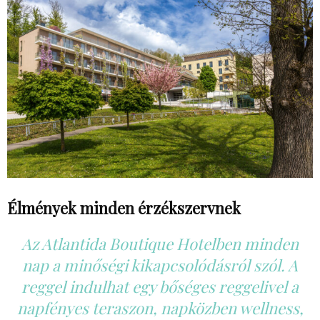
Élmények minden érzékszervnek
Az Atlantida Boutique Hotelben minden
nap a minőségi kikapcsolódásról szól. A
reggel indulhat egy bőséges reggelivel a
napfényes teraszon, napközben wellness,