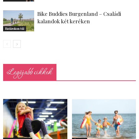
Bike Buddies Burgenland – Családi
kalandok két keréken
Határokon túl
Legújabb cikkek