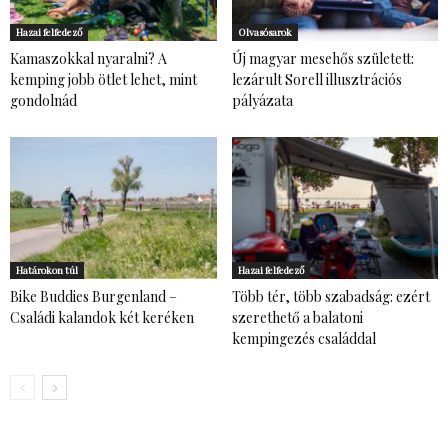
Hazai felfedező
Olvasósarok
Kamaszokkal nyaralni? A
Új magyar mesehős született:
kemping jobb ötlet lehet, mint
lezárult Sorell illusztrációs
gondolnád
pályázata
Határokon túl
Hazai felfedező
Bike Buddies Burgenland –
Több tér, több szabadság: ezért
Családi kalandok két keréken
szerethető a balatoni
kempingezés családdal