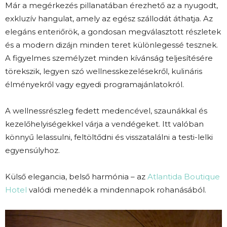
Már a megérkezés pillanatában érezhető az a nyugodt,
exkluzív hangulat, amely az egész szállodát áthatja. Az
elegáns enteriőrök, a gondosan megválasztott részletek
és a modern dizájn minden teret különlegessé tesznek.
A figyelmes személyzet minden kívánság teljesítésére
törekszik, legyen szó wellnesskezelésekről, kulináris
élményekről vagy egyedi programajánlatokról.
A wellnessrészleg fedett medencével, szaunákkal és
kezelőhelyiségekkel várja a vendégeket. Itt valóban
könnyű lelassulni, feltöltődni és visszatalálni a testi-lelki
egyensúlyhoz.
Külső elegancia, belső harmónia – az
Atlantida Boutique
Hotel
valódi menedék a mindennapok rohanásából.