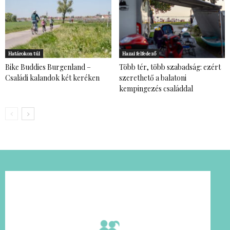
Határokon túl
Hazai felfedező
Bike Buddies Burgenland –
Több tér, több szabadság: ezért
Családi kalandok két keréken
szerethető a balatoni
kempingezés családdal