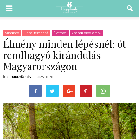
Világjáró
Hazai felfedező
Életmód
Családi programok
Élmény minden lépésnél: öt
rendhagyó kirándulás
Magyarországon
Írta:
happyfamily
-
2025-10-30