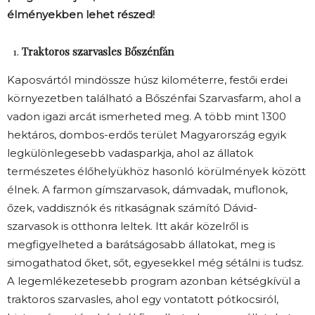
élményekben lehet részed!
Traktoros szarvasles Bőszénfán
Kaposvártól mindössze húsz kilométerre, festői erdei
környezetben található a Bőszénfai Szarvasfarm, ahol a
vadon igazi arcát ismerheted meg. A több mint 1300
hektáros, dombos-erdős terület Magyarország egyik
legkülönlegesebb vadasparkja, ahol az állatok
természetes élőhelyükhöz hasonló körülmények között
élnek. A farmon gímszarvasok, dámvadak, muflonok,
őzek, vaddisznók és ritkaságnak számító Dávid-
szarvasok is otthonra leltek. Itt akár közelről is
megfigyelheted a barátságosabb állatokat, meg is
simogathatod őket, sőt, egyesekkel még sétálni is tudsz.
A legemlékezetesebb program azonban kétségkívül a
traktoros szarvasles, ahol egy vontatott pótkocsiról,