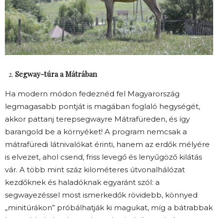
Segway-túra a Mátrában
Ha modern módon fedeznéd fel Magyarország
legmagasabb pontját is magában foglaló hegységét,
akkor pattanj terepsegwayre Mátrafüreden, és így
barangold be a környéket! A program nemcsak a
mátrafüredi látnivalókat érinti, hanem az erdők mélyére
is elvezet, ahol csend, friss levegő és lenyűgöző kilátás
vár. A több mint száz kilométeres útvonalhálózat
kezdőknek és haladóknak egyaránt szól: a
segwayezéssel most ismerkedők rövidebb, könnyed
„minitúrákon” próbálhatják ki magukat, míg a bátrabbak