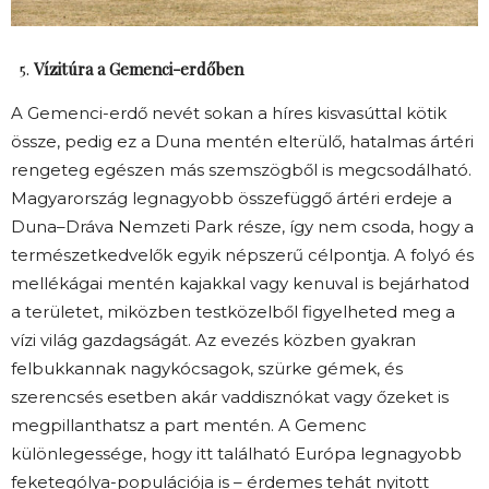
Vízitúra a Gemenci-erdőben
A Gemenci-erdő nevét sokan a híres kisvasúttal kötik
össze, pedig ez a Duna mentén elterülő, hatalmas ártéri
rengeteg egészen más szemszögből is megcsodálható.
Magyarország legnagyobb összefüggő ártéri erdeje a
Duna–Dráva Nemzeti Park része, így nem csoda, hogy a
természetkedvelők egyik népszerű célpontja. A folyó és
mellékágai mentén kajakkal vagy kenuval is bejárhatod
a területet, miközben testközelből figyelheted meg a
vízi világ gazdagságát. Az evezés közben gyakran
felbukkannak nagykócsagok, szürke gémek, és
szerencsés esetben akár vaddisznókat vagy őzeket is
megpillanthatsz a part mentén. A Gemenc
különlegessége, hogy itt található Európa legnagyobb
feketególya-populációja is – érdemes tehát nyitott