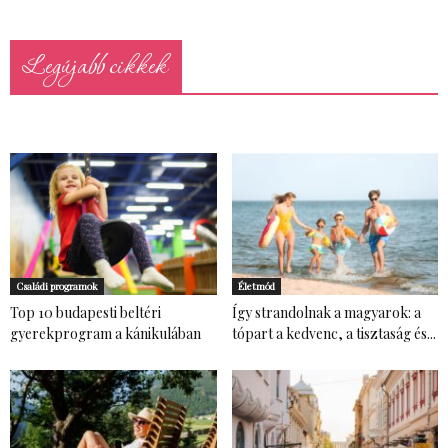
Legújabb cikkek
Családi programok
Életmód
Top 10 budapesti beltéri
Így strandolnak a magyarok: a
gyerekprogram a kánikulában
tópart a kedvenc, a tisztaság és...