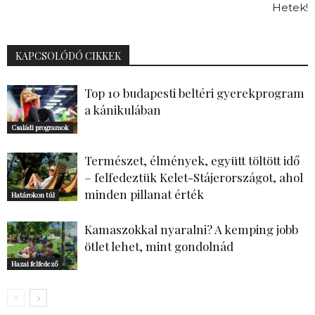
Hetek!
KAPCSOLÓDÓ CIKKEK
Top 10 budapesti beltéri gyerekprogram
a kánikulában
Családi programok
Természet, élmények, együtt töltött idő
– felfedeztük Kelet-Stájerországot, ahol
minden pillanat érték
Határokon túl
Kamaszokkal nyaralni? A kemping jobb
ötlet lehet, mint gondolnád
Hazai felfedező