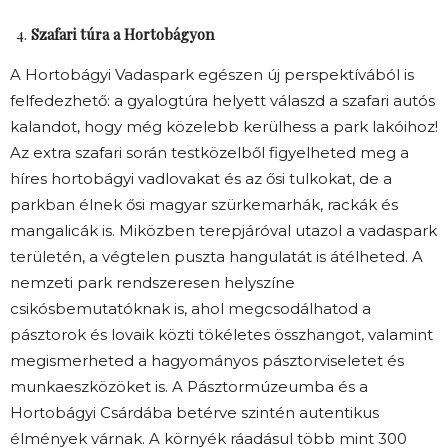
Szafari túra a Hortobágyon
A Hortobágyi Vadaspark egészen új perspektívából is
felfedezhető: a gyalogtúra helyett válaszd a szafari autós
kalandot, hogy még közelebb kerülhess a park lakóihoz!
Az extra szafari során testközelből figyelheted meg a
híres hortobágyi vadlovakat és az ősi tulkokat, de a
parkban élnek ősi magyar szürkemarhák, rackák és
mangalicák is. Miközben terepjáróval utazol a vadaspark
területén, a végtelen puszta hangulatát is átélheted. A
nemzeti park rendszeresen helyszíne
csikósbemutatóknak is, ahol megcsodálhatod a
pásztorok és lovaik közti tökéletes összhangot, valamint
megismerheted a hagyományos pásztorviseletet és
munkaeszközöket is. A Pásztormúzeumba és a
Hortobágyi Csárdába betérve szintén autentikus
élmények várnak. A környék ráadásul több mint 300