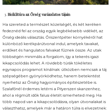
Biciklitúra az Őrség varázslatos tájain
Ha szereted a természet közelségét, és két keréken
fedeznéd fel az ország egyik legbékésebb vidékét, az
Őrség ideális választás. Őriszentpéter környékéről hat
különböző kerékpárútvonal indul, amelyek tavakat,
erdőket és hangulatos falvakat fűznek össze. Az utak
többségén minimális a forgalom, így a tekerés igazi
kikapcsolódás lehet. A rövidebb túrák tökéletes
egynapos programot kínálnak: útközben nemcsak a táj
szépségében gyönyörködhetsz, hanem betekintést
nyerhetsz az Őrség hagyományos építészetébe is.
Szalafőnél érdemes letérni a Pityerszeri skanzenhez,
ahol a régmúlt idők falusi életét ismerheted meg. Ha
több napod van a kikapcsolódásra, olyan útvonalakat is
választhatsz, amelyek már a határon túlra is elvezetnek: