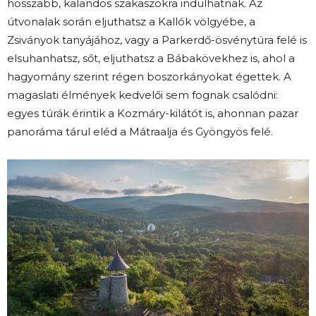
hosszabb, kalandos szakaszokra indulhatnak. Az
útvonalak során eljuthatsz a Kallók völgyébe, a
Zsiványok tanyájához, vagy a Parkerdő-ösvénytúra felé is
elsuhanhatsz, sőt, eljuthatsz a Bábakövekhez is, ahol a
hagyomány szerint régen boszorkányokat égettek. A
magaslati élmények kedvelői sem fognak csalódni:
egyes túrák érintik a Kozmáry-kilátót is, ahonnan pazar
panoráma tárul eléd a Mátraalja és Gyöngyös felé.