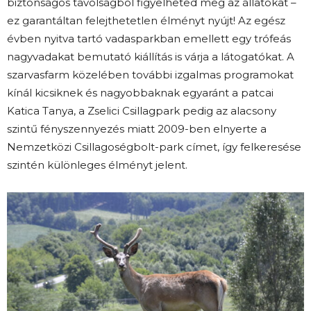
biztonságos távolságból figyelheted meg az állatokat –
ez garantáltan felejthetetlen élményt nyújt! Az egész
évben nyitva tartó vadasparkban emellett egy trófeás
nagyvadakat bemutató kiállítás is várja a látogatókat. A
szarvasfarm közelében további izgalmas programokat
kínál kicsiknek és nagyobbaknak egyaránt a patcai
Katica Tanya, a Zselici Csillagpark pedig az alacsony
szintű fényszennyezés miatt 2009-ben elnyerte a
Nemzetközi Csillagoségbolt-park címet, így felkeresése
szintén különleges élményt jelent.