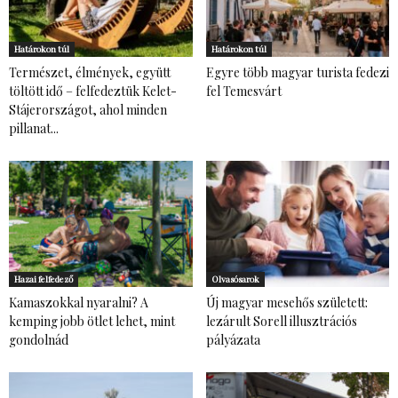
Határokon túl
Határokon túl
Természet, élmények, együtt
Egyre több magyar turista fedezi
töltött idő – felfedeztük Kelet-
fel Temesvárt
Stájerországot, ahol minden
pillanat...
Hazai felfedező
Olvasósarok
Kamaszokkal nyaralni? A
Új magyar mesehős született:
kemping jobb ötlet lehet, mint
lezárult Sorell illusztrációs
gondolnád
pályázata