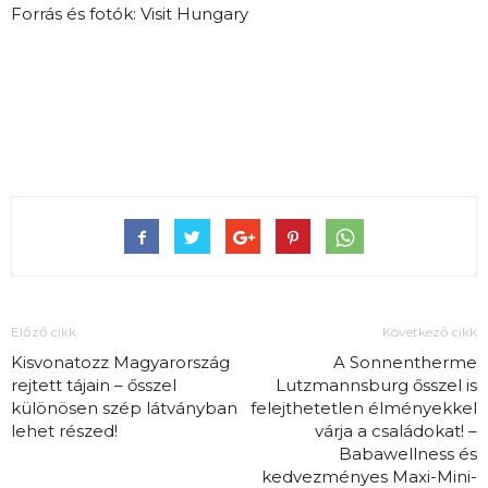
Forrás és fotók: Visit Hungary
Előző cikk
Következő cikk
Kisvonatozz Magyarország
A Sonnentherme
rejtett tájain – ősszel
Lutzmannsburg ősszel is
különösen szép látványban
felejthetetlen élményekkel
lehet részed!
várja a családokat! –
Babawellness és
kedvezményes Maxi-Mini-