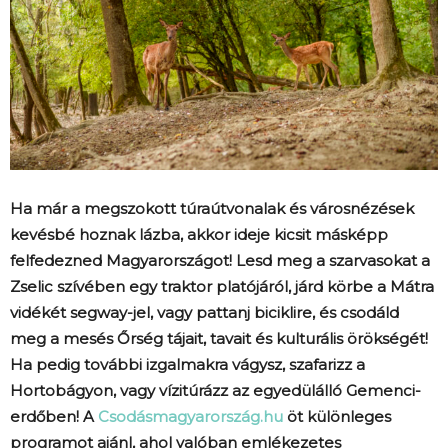
Ha már a megszokott túraútvonalak és városnézések
kevésbé hoznak lázba, akkor ideje kicsit másképp
felfedezned Magyarországot! Lesd meg a szarvasokat a
Zselic szívében egy traktor platójáról, járd körbe a Mátra
vidékét segway-jel, vagy pattanj biciklire, és csodáld
meg a mesés Őrség tájait, tavait és kulturális örökségét!
Ha pedig további izgalmakra vágysz, szafarizz a
Hortobágyon, vagy vízitúrázz az egyedülálló Gemenci-
erdőben! A
Csodásmagyarország.hu
öt különleges
programot ajánl, ahol valóban emlékezetes